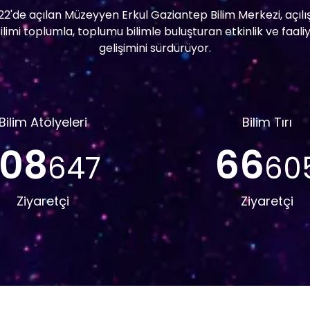
2'de açılan Müzeyyen Erkul Gaziantep Bilim Merkezi, açıl
limi toplumla, toplumu bilimle buluşturan etkinlik ve faali
gelişimini sürdürüyor.
Bilim Atölyeleri
Bilim Tırı
108
66
647
60
Ziyaretçi
Ziyaretçi