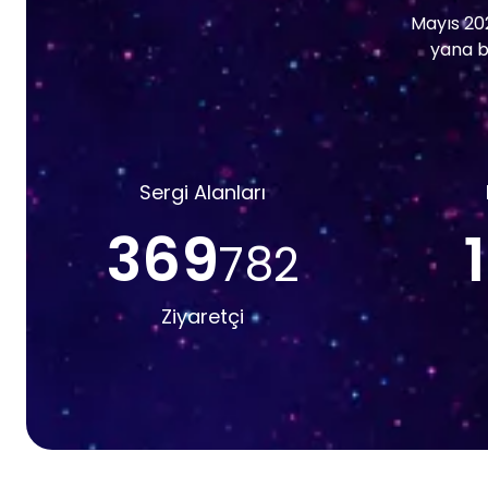
Mayıs 202
yana bi
Sergi Alanları
369
782
Ziyaretçi