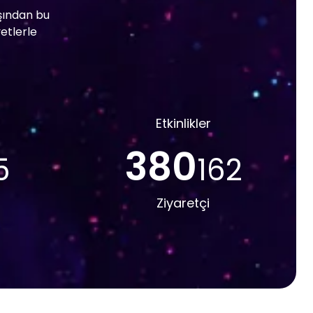
ışından bu
yetlerle
Etkinlikler
380
5
162
Ziyaretçi