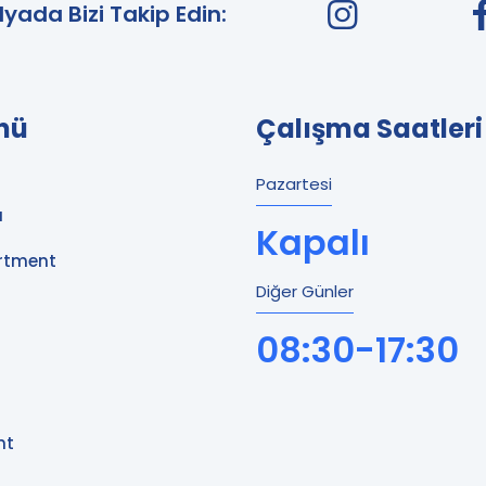
yada Bizi Takip Edin:
enü
Çalışma Saatleri
Pazartesi
ı
Kapalı
rtment
Diğer Günler
08:30-17:30
nt